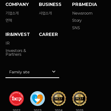
COMPANY
BUSINESS
PR&MEDIA
기업소개
사업소개
Newsroom
연혁
Story
SNS
IR&INVEST
CAREER
IR
Investors &
Partners
Family site