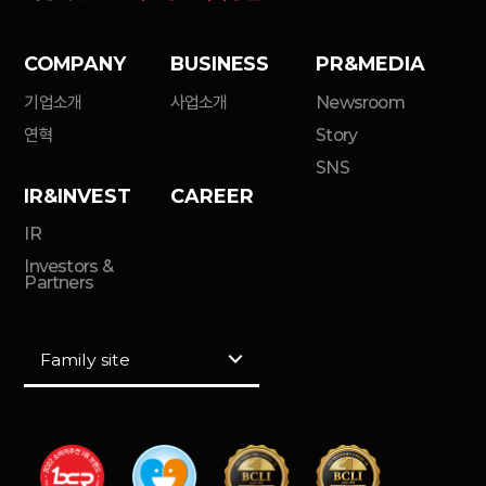
COMPANY
BUSINESS
PR&MEDIA
기업소개
사업소개
Newsroom
연혁
Story
SNS
IR&INVEST
CAREER
IR
Investors &
Partners
Family site