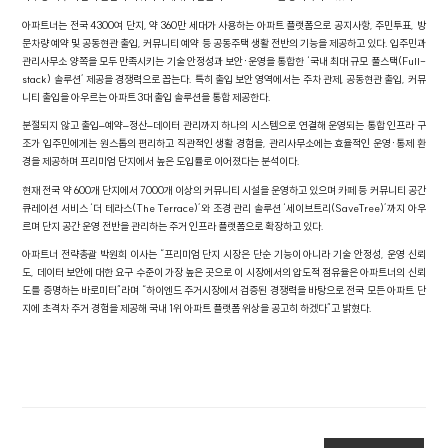
아파트너는 전국 4300여 단지, 약 360만 세대가 사용하는 아파트 플랫폼으로 공지사항, 주민투표, 방
문차량 예약 및 공동현관 출입, 커뮤니티 예약 등 공동주택 생활 전반의 기능을 제공하고 있다. 입주민과
관리사무소 양쪽을 모두 만족시키는 기술 안정성과 보안·운영을 통합한 ‘국내 최대 규모 풀스택(Full-
stack) 솔루션’ 제공을 경쟁력으로 꼽는다. 특히 출입 보안 영역에서는 주차 관제, 공동현관 출입, 커뮤
니티 출입을 아우르는 아파트 3대 출입 솔루션을 통합 제공한다.
분절되지 않고 출입–예약–정산–데이터 관리까지 하나의 시스템으로 연결해 운영되는 통합 인프라 구
조가 입주민에게는 원스톱의 편리하고 직관적인 생활 경험을, 관리사무소에는 효율적인 운영·통제 환
경을 제공하며 프리미엄 단지에서 높은 도입률로 이어졌다는 분석이다.
현재 전국 약 600개 단지에서 7000개 이상의 커뮤니티 시설을 운영하고 있으며 카페 등 커뮤니티 공간
큐레이션 서비스 ‘더 테라스(The Terrace)’와 조경 관리 솔루션 ‘세이브트리(SaveTree)’까지 아우
르며 단지 공간 운영 전반을 관리하는 주거 인프라 플랫폼으로 확장하고 있다.
아파트너 전략총괄 박원희 이사는 “프리미엄 단지 시장은 단순 기능이 아니라 기술 안정성, 운영 신뢰
도, 데이터 보안에 대한 요구 수준이 가장 높은 곳으로 이 시장에서의 압도적 점유율은 아파트너의 신뢰
도를 증명하는 바로미터”라며 “하이엔드 주거시장에서 검증된 경쟁력을 바탕으로 전국 모든 아파트 단
지에 초격차 주거 경험을 제공해 국내 1위 아파트 플랫폼 위상을 공고히 하겠다”고 밝혔다.