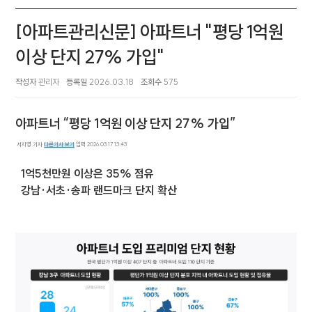
[아파트관리신문] 아파트너 "평당 1억원
이상 단지 27% 가입"
작성자
관리자
등록일
2026.03.18
조회수
575
아파트너 “평당 1억원 이상 단지 27% 가입”
기자명
서지영 기자
다른기사 보기
입력 2026.03.17 13:43
1억5천만원 이상은 35% 점유
강남·서초·송파 랜드마크 단지 확산