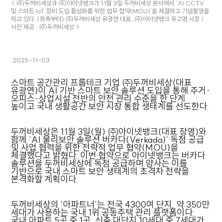
< ㈜두꺼비세상과 ㈜아이넷뱅크가 11월 3일 두꺼비세상 본사에서 ‘AI CCTV
및 스마트 IoT 장비 도입 활성화를 위한 업무 협약(MOU)’을 체결하고 기념촬영을
하고 있다. (좌측부터) ㈜두꺼비세상 유광연 대표, ㈜아이넷뱅크 유고명 사장 /
사진 제공 : ㈜두꺼비세상 >
2025-11-03
스마트 공간관리 프롭테크 기업 ㈜두꺼비세상(대표
유광연)이 AI 기반 스마트 보안 솔루션 도입을 통해 주거·
오피스·상업시설 전반의 안전 관리 수준을 한 단계
높이고 국내 생활공간 보안 시장 통합 생태계를 선도한다.
두꺼비세상은 11월 3일(월) ㈜아이넷뱅크(대표 장영)와
함께 ‘AI 물리보안 솔루션 버카다(Verkada)’ 독점 공급
및 사업 협력을 위한 전략적 업무 협약(MOU)을
체결했다고 밝혔다. 이번 협약으로 아이넷뱅크는 버카다
솔루션을 두꺼비세상에 독점 공급하며 양사는 이를
기반으로 국내 스마트 보안 생태계의 초격차 전략을
본격화할 계획이다.
두꺼비세상의 ‘아파트너’는 전국 4300여 단지, 약 350만
세대가 사용하는 국내 1위 공동주택 관리 플랫폼이다.
국내 아파트 5곳 중 1곳, 신축 대단지 10세대 중 7세대가