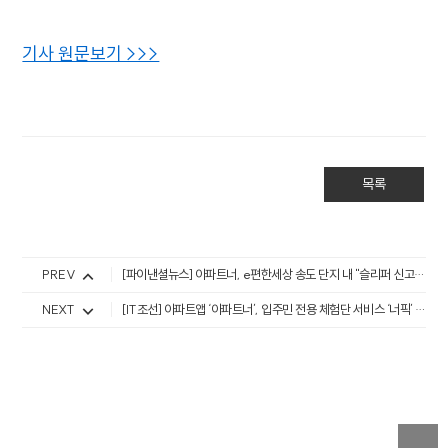
기사 원문보기 >>>
목록
PREV
[파이낸셜뉴스] 아파트너, e편한세상 송도 단지 내 "슬리퍼 신고 즐기는 미술관"…프라이빗 갤러리 'OUUM' 런칭
NEXT
[IT조선] 아파트앱 ‘아파트너’, 입주민 전용 체험단 서비스 ‘너픽’ 론칭