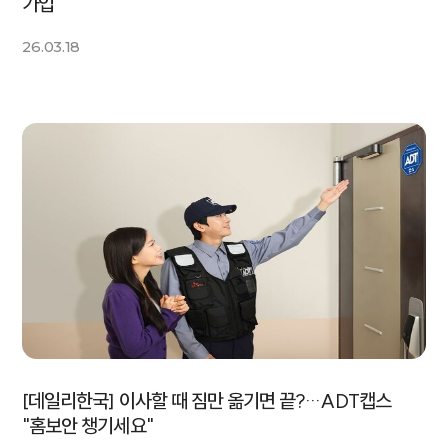
가입"
26.03.18
[데일리한국] 이사할 때 짐만 옮기면 끝?…ADT캡스
"홈보안 챙기세요"